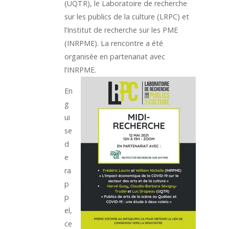
(UQTR), le Laboratoire de recherche
sur les publics de la culture (LRPC) et
l’Institut de recherche sur les PME
(INRPME). La rencontre a été
organisée en partenariat avec
l’INRPME.
En
g
ui
se
d
e
ra
p
p
el,
ce