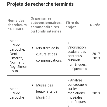
Projets de recherche terminés
Organismes
Noms des
subventionnaires,
Titre du
chercheurs
Durée
commanditaires
projet
de l'unité
ou fonds internes
Marie-
«
Claude
Valorisation
Ministère de la
Larouche,
scolaire des
Denis
2017-
culture et des
contenus
Simard*,
2019
culturels
communications
Normand
numériques,
Roy, Simon
au Québec »
Collin
« Analyse
conceptuelle
Musée des
Marie-
sur les
beaux-arts de
Claude
médiations
2019
Larouche
muséales
Montréal
numériques
»