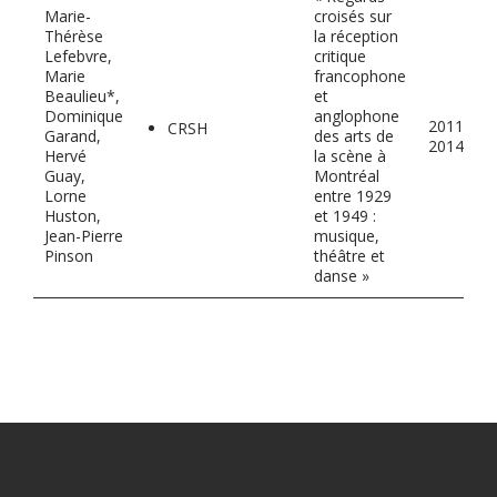
Marie-
croisés sur
Thérèse
la réception
Lefebvre,
critique
Marie
francophone
Beaulieu*,
et
Dominique
anglophone
2011-
CRSH
Garand,
des arts de
2014
Hervé
la scène à
Guay,
Montréal
Lorne
entre 1929
Huston,
et 1949 :
Jean-Pierre
musique,
Pinson
théâtre et
danse »