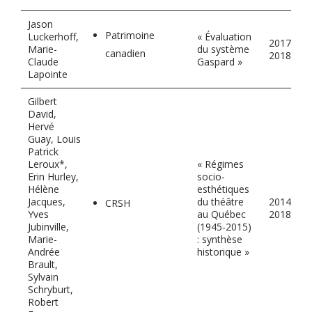
Jason
Patrimoine
Luckerhoff,
« Évaluation
2017-
Marie-
du système
canadien
2018
Claude
Gaspard »
Lapointe
Gilbert
David,
Hervé
Guay, Louis
Patrick
Leroux*,
« Régimes
Erin Hurley,
socio-
Hélène
esthétiques
Jacques,
du théâtre
2014-
CRSH
Yves
au Québec
2018
Jubinville,
(1945-2015)
Marie-
: synthèse
Andrée
historique »
Brault,
Sylvain
Schryburt,
Robert