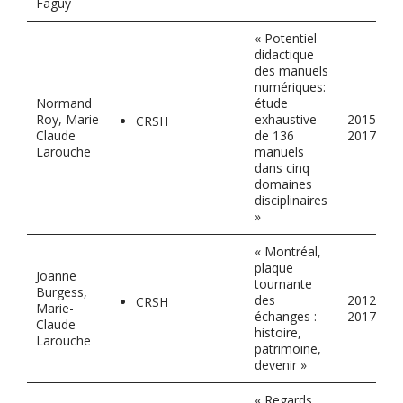
Faguy
« Potentiel
didactique
des manuels
numériques:
Normand
étude
Roy, Marie-
exhaustive
2015-
CRSH
Claude
de 136
2017
Larouche
manuels
dans cinq
domaines
disciplinaires
»
« Montréal,
plaque
Joanne
tournante
Burgess,
des
2012-
CRSH
Marie-
échanges :
2017
Claude
histoire,
Larouche
patrimoine,
devenir »
« Regards