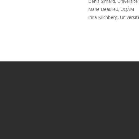
Denis Simard, Université
Marie Beaulieu, UQÀM
Irina Kirchberg, Universi