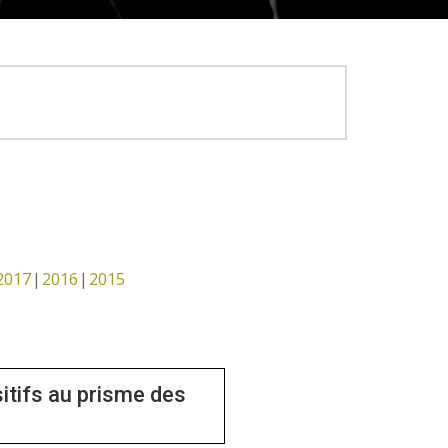
2017
2016
2015
itifs au prisme des