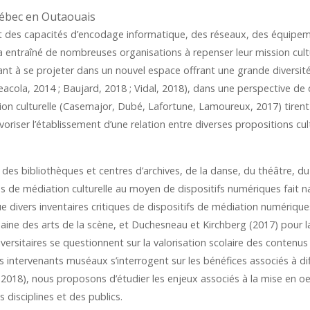
uébec en Outaouais
des capacités d’encodage informatique, des réseaux, des équipeme
e a entraîné de nombreuses organisations à repenser leur mission cu
t à se projeter dans un nouvel espace offrant une grande diversité à 
acola, 2014 ; Baujard, 2018 ; Vidal, 2018), dans une perspective de d
on culturelle (Casemajor, Dubé, Lafortune, Lamoureux, 2017) tirent p
oriser l’établissement d’une relation entre diverses propositions cult
 des bibliothèques et centres d’archives, de la danse, du théâtre, du
 de médiation culturelle au moyen de dispositifs numériques fait na
e divers inventaires critiques de dispositifs de médiation numériq
ine des arts de la scène, et Duchesneau et Kirchberg (2017) pour l
niversitaires se questionnent sur la valorisation scolaire des contenu
s intervenants muséaux s’interrogent sur les bénéfices associés à di
2018), nous proposons d’étudier les enjeux associés à la mise en oe
disciplines et des publics.