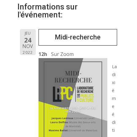
Informations sur
l'événement:
JEU
Midi-recherche
24
NOV
2022
12h
Sur Zoom
La
di
xi
è
m
e
é
di
ti