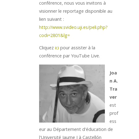
conférence, nous vous invitons à
visionner le reportage disponible au
lien suivant :
http://www.svideo.uji.es/peli.php?
codi=2801&lg=
Cliquez
ici
pour assister à la
conférence par YouTube Live.
Joa
n A.
Tra
ver
est
prof
ess
eur au Département d'éducation de
l'Université Jaume I à Castellón