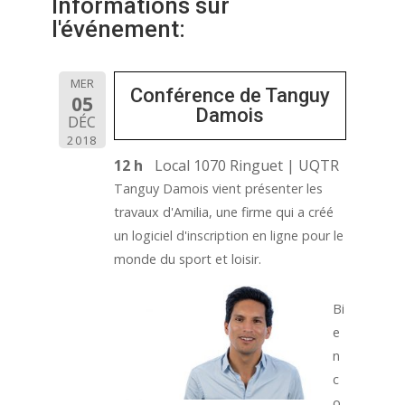
Informations sur
l'événement:
MER
Conférence de Tanguy
05
Damois
DÉC
2018
12 h
Local 1070 Ringuet | UQTR
Tanguy Damois vient présenter les
travaux d'Amilia, une firme qui a créé
un logiciel d'inscription en ligne pour le
monde du sport et loisir.
Bi
e
n
c
o